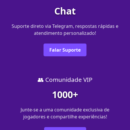
Chat
Suporte direto via Telegram, respostas rápidas e
atendimento personalizado!
Falar Suporte
👥 Comunidade VIP
1000+
Junte-se a uma comunidade exclusiva de
jogadores e compartilhe experiências!