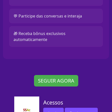
💬 Participe das conversas e interaja
🎁 Receba bônus exclusivos
automaticamente
SEGUIR AGORA
Acessos