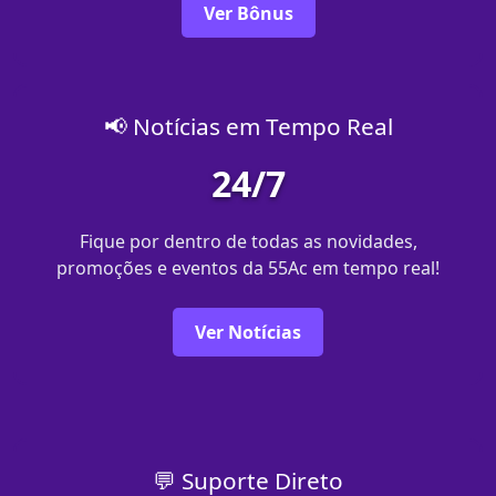
Ver Bônus
📢 Notícias em Tempo Real
24/7
Fique por dentro de todas as novidades,
promoções e eventos da 55Ac em tempo real!
Ver Notícias
💬 Suporte Direto