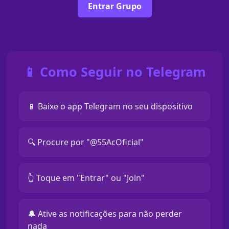
Entrar Grupo
📱 Como Seguir no Telegram
📱 Baixe o app Telegram no seu dispositivo
🔍 Procure por "@55AcOficial"
👆 Toque em "Entrar" ou "Join"
🔔 Ative as notificações para não perder
nada