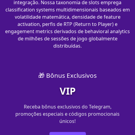
integração. Nossa taxonomia de slots emprega
classification systems multidimensionais baseados em
volatilidade matemática, densidade de feature
activation, perfis de RTP (Return to Player) e
engagement metrics derivados de behavioral analytics
de milhões de sessões de jogo globalmente
distribuídas.
🎁 Bônus Exclusivos
VIP
Receba bônus exclusivos do Telegram,
promoções especiais e códigos promocionais
únicos!