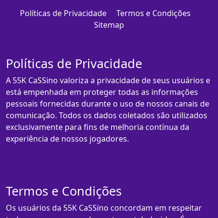
Políticas de Privacidade
Termos e Condições
Sitemap
Políticas de Privacidade
A 55K CaSSino valoriza a privacidade de seus usuários e
está empenhada em proteger todas as informações
pessoais fornecidas durante o uso de nossos canais de
comunicação. Todos os dados coletados são utilizados
exclusivamente para fins de melhoria contínua da
experiência de nossos jogadores.
Termos e Condições
Os usuários da 55K CaSSino concordam em respeitar