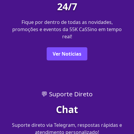
24/7
Fique por dentro de todas as novidades,
promoções e eventos da 55K CaSSino em tempo
real!
Ver Notícias
💬 Suporte Direto
Chat
Suporte direto via Telegram, respostas rápidas e
atendimento personalizado!