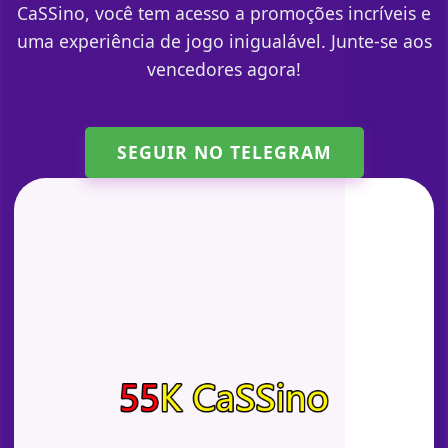
CaSSino, você tem acesso a promoções incríveis e
uma experiência de jogo inigualável. Junte-se aos
vencedores agora!
SEGUIR NO TELEGRAM