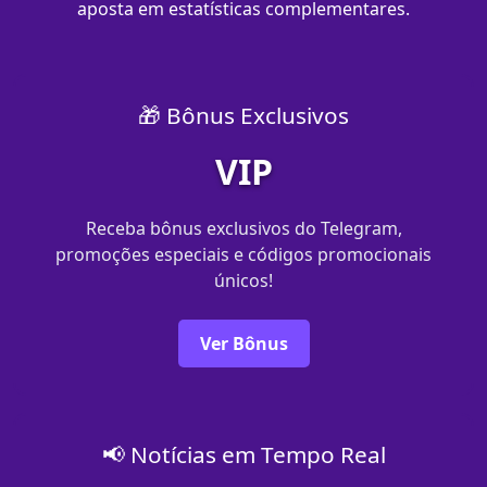
aposta em estatísticas complementares.
🎁 Bônus Exclusivos
VIP
Receba bônus exclusivos do Telegram,
promoções especiais e códigos promocionais
únicos!
Ver Bônus
📢 Notícias em Tempo Real