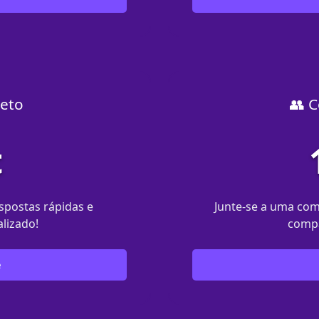
reto
👥 
t
espostas rápidas e
Junte-se a uma com
lizado!
compa
e