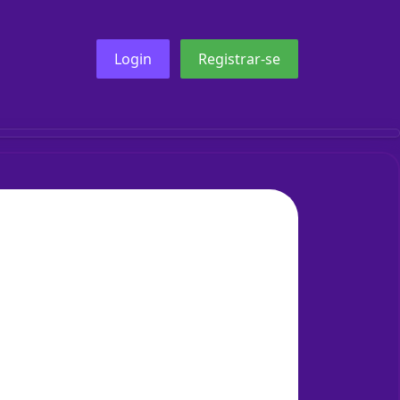
Login
Registrar-se