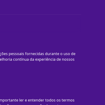
ções pessoais fornecidas durante o uso de
elhoria contínua da experiência de nossos
importante ler e entender todos os termos