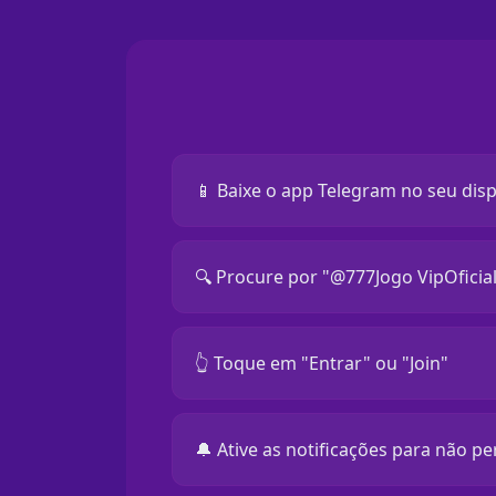
📱 Baixe o app Telegram no seu disp
🔍 Procure por "@777Jogo VipOficia
👆 Toque em "Entrar" ou "Join"
🔔 Ative as notificações para não p