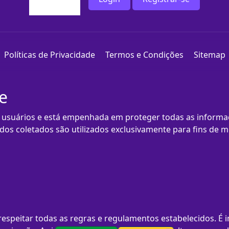
Políticas de Privacidade
Termos e Condições
Sitemap
de
us usuários e está empenhada em proteger todas as informa
os coletados são utilizados exclusivamente para fins de m
speitar todas as regras e regulamentos estabelecidos. É 