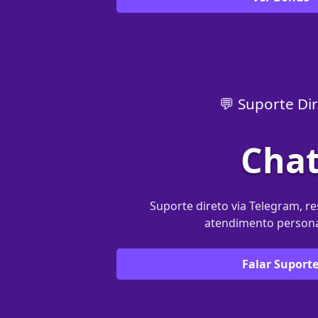
💬 Suporte Di
Cha
Suporte direto via Telegram, r
atendimento persona
Falar Suport