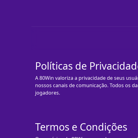
Políticas de Privacida
A 80Win valoriza a privacidade de seus usu
nossos canais de comunicação. Todos os dad
jogadores.
Termos e Condições