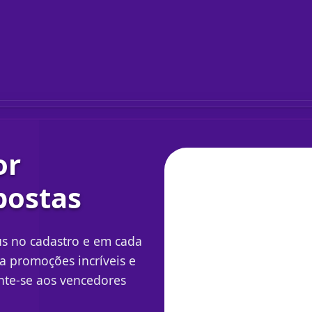
or
postas
s no cadastro e em cada
a promoções incríveis e
unte-se aos vencedores