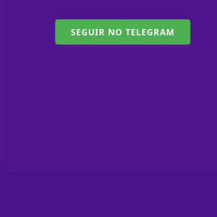
SEGUIR NO TELEGRAM