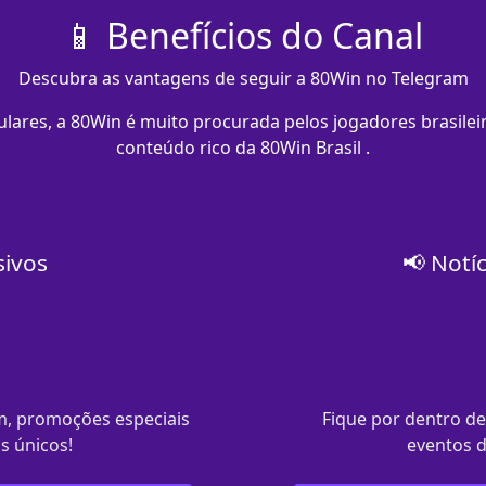
📱 Benefícios do Canal
Descubra as vantagens de seguir a 80Win no Telegram
ares, a 80Win é muito procurada pelos jogadores brasileir
conteúdo rico da 80Win Brasil .
sivos
📢 Notí
m, promoções especiais
Fique por dentro d
s únicos!
eventos d