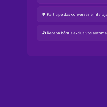
💬 Participe das conversas e interaj
🎁 Receba bônus exclusivos autom