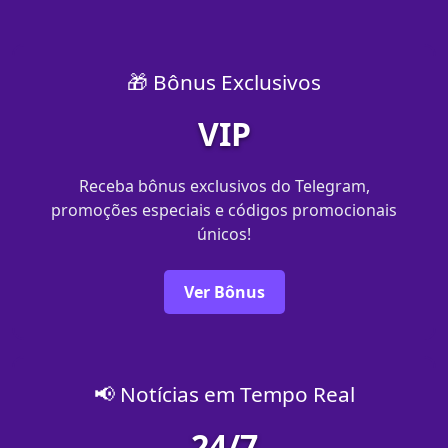
🎁 Bônus Exclusivos
VIP
Receba bônus exclusivos do Telegram,
promoções especiais e códigos promocionais
únicos!
Ver Bônus
📢 Notícias em Tempo Real
24/7