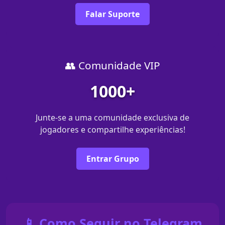
Falar Suporte
👥 Comunidade VIP
1000+
Junte-se a uma comunidade exclusiva de
jogadores e compartilhe experiências!
Entrar Grupo
📱 Como Seguir no Telegram