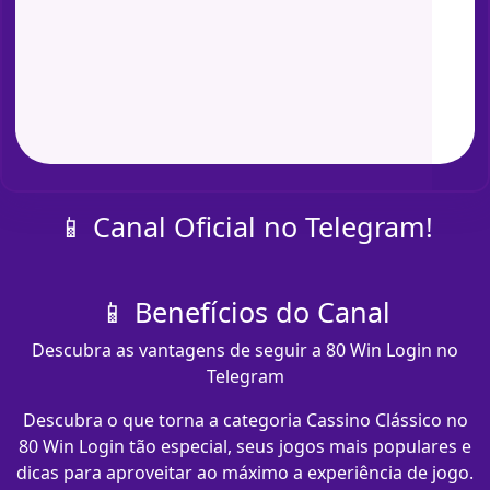
📱 Canal Oficial no Telegram!
📱 Benefícios do Canal
Descubra as vantagens de seguir a 80 Win Login no
Telegram
Descubra o que torna a categoria Cassino Clássico no
80 Win Login tão especial, seus jogos mais populares e
dicas para aproveitar ao máximo a experiência de jogo.