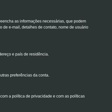
 Preencha as informações necessárias, que podem
o de e-mail, detalhes de contato, nome de usuário
ereço e país de residência.
utras preferências da conta.
om a política de privacidade e com as políticas