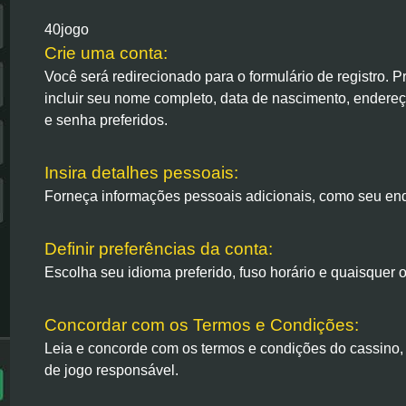
40jogo
Crie uma conta:
Você será redirecionado para o formulário de registro.
incluir seu nome completo, data de nascimento, endereç
e senha preferidos.
Insira detalhes pessoais:
Forneça informações pessoais adicionais, como seu end
Definir preferências da conta:
Escolha seu idioma preferido, fuso horário e quaisquer o
Concordar com os Termos e Condições:
Leia e concorde com os termos e condições do cassino, c
de jogo responsável.