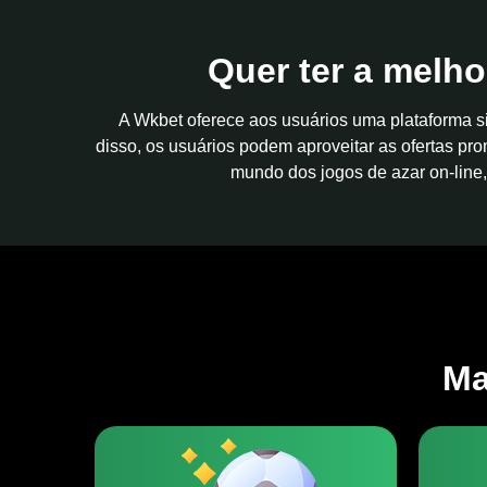
Quer ter a melho
A Wkbet oferece aos usuários uma plataforma s
disso, os usuários podem aproveitar as ofertas p
mundo dos jogos de azar on-line,
Ma