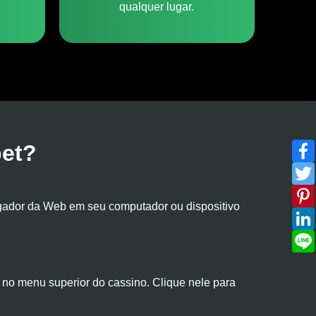
qualquer lugar.
bet?
egador da Web em seu computador ou dispositivo
u no menu superior do cassino. Clique nele para